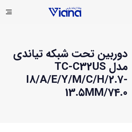
LE
ION
دوربین تحت شبکه تیاندی
مدل TC-C32US
I8/A/E/Y/M/C/H/2.7-
13.5MM/74.0