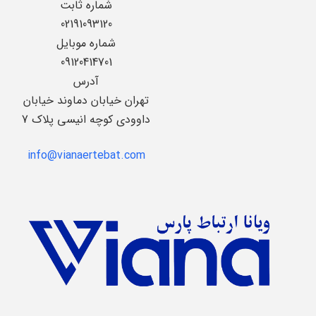
شماره ثابت
02191093120
شماره موبایل
09120414701
آدرس
تهران خیابان دماوند خیابان
داوودی کوچه انیسی پلاک 7
info@vianaertebat.com