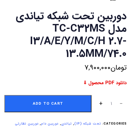
دوربین تحت شبکه تیاندی
مدل TC-C32MS
I3/A/E/Y/M/C/H 2.7-
13.5MM/74.0
تومان
7,900,000
دانلود PDF محصول ⇓
ADD TO CART
CATEGORIES:
تحت شبکه (IP)
,
تیاندی
,
دوربین دام
,
دوربین نظارتی