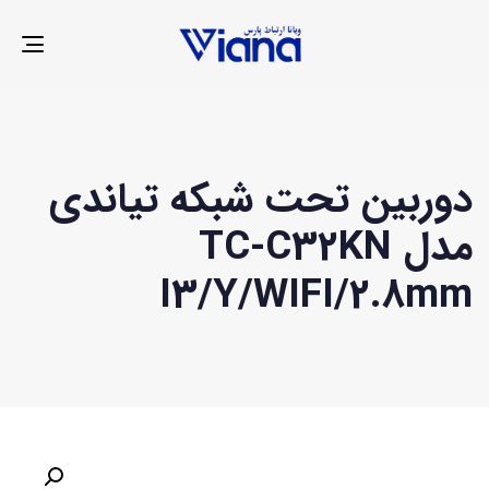
LE
ION
دوربین تحت شبکه تیاندی
مدل TC-C32KN
I3/Y/WIFI/2.8mm