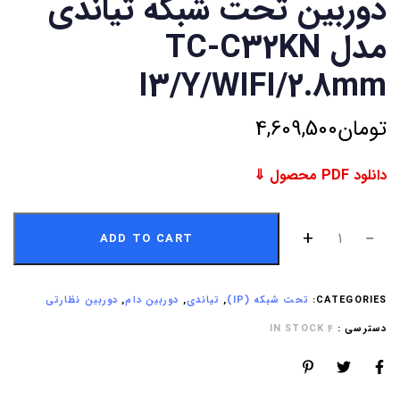
دوربین تحت شبکه تیاندی
مدل TC-C32KN
I3/Y/WIFI/2.8mm
تومان
4,609,500
دانلود PDF محصول ⇓
ADD TO CART
CATEGORIES:
تحت شبکه (IP)
,
تیاندی
,
دوربین دام
,
دوربین نظارتی
دسترسی :
4 IN STOCK