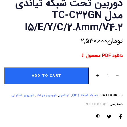
دوربین تحت شبکه تیاندی
مدل TC-C32GN
I5/E/Y/C/2.8mm/V4.2
تومان
2,530,000
دانلود PDF محصول ⇓
ADD TO CART
CATEGORIES:
تحت شبکه (IP)
,
تیاندی
,
دوربین بولت
,
دوربین نظارتی
دسترسی :
14 IN STOCK