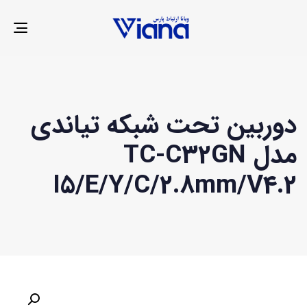
LE
ION
دوربین تحت شبکه تیاندی
مدل TC-C32GN
I5/E/Y/C/2.8mm/V4.2