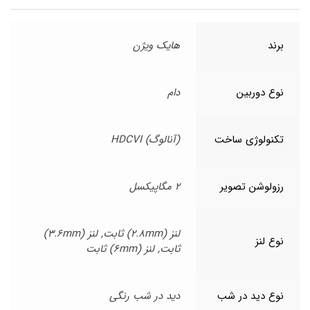
برند
هایک ویژن
نوع دوربین
دام
تکنولوژی ساخت
(آنالوگ) HDCVI
رزولوشن تصویر
2 مگاپیکسل
لنز (2.8mm) ثابت, لنز (3.6mm)
نوع لنز
ثابت, لنز (6mm) ثابت
نوع دید در شب
دید در شب رنگی