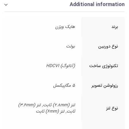
Additional information
برند
هایک ویژن
نوع دوربین
بولت
تکنولوژی ساخت
(آنالوگ) HDCVI
رزولوشن تصویر
5 مگاپیکسل
لنز (2.8mm) ثابت, لنز (3.6mm)
نوع لنز
ثابت, لنز (6mm) ثابت