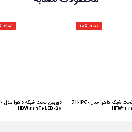
تمام شده
تمام ش
دوربین تحت شبکه داهوا مدل DH-IPC-
دوربی
HDW1239T1-LED-S5
HFW2431