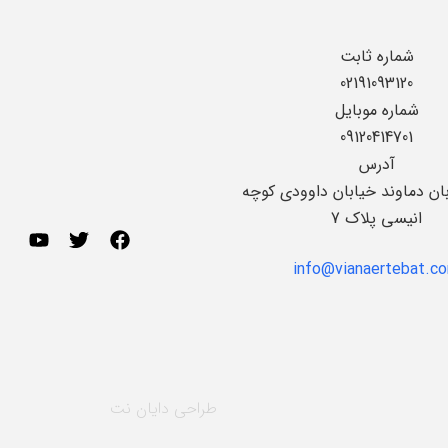
شماره ثابت
02191093120
شماره موبایل
09120414701
آدرس
بان دماوند خیابان داوودی کوچه
انیسی پلاک 7
info@vianaertebat.c
طراحی
دایان نت