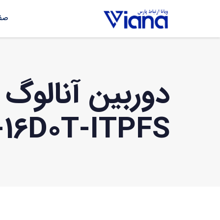
صفح
-16D0T-ITPFS