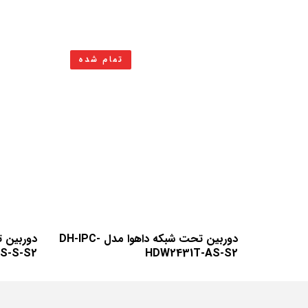
تمام شده
دوربین تحت شبکه داهوا مدل DH-IPC-
S-S-S2
HDW2431T-AS-S2