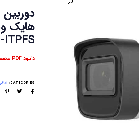
-ITPFS
دانلود PDF محصول ⇓
CATEGORIES:
آنالوگ (