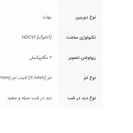
نوع دوربین
بولت
تکنولوژی ساخت
(آنالوگ) HDCVI
رزولوشن تصویر
2 مگاپیکسل
نوع لنز
لنز (2.8mm) ثابت, لنز (3.6mm) ثابت, لنز (6mm) ثابت
نوع دید در شب
دید در شب سیاه و سفید