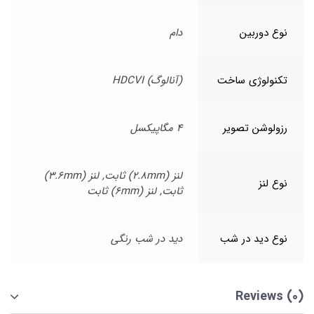
نوع دوربین
دام
تکنولوژی ساخت
(آنالوگ) HDCVI
رزولوشن تصویر
4 مگاپیکسل
لنز (2.8mm) ثابت, لنز (3.6mm)
نوع لنز
ثابت, لنز (6mm) ثابت
نوع دید در شب
دید در شب رنگی
Reviews (0)