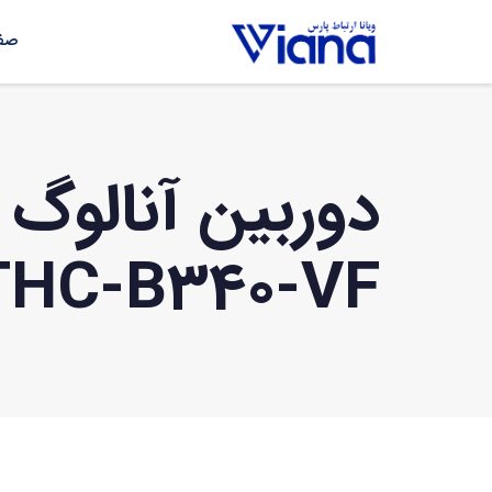
صفح
THC-B340-VF