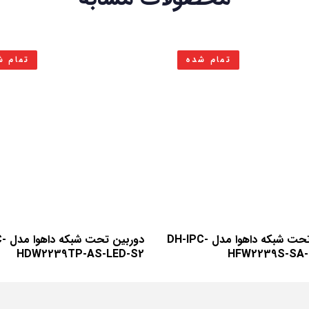
تمام شده
تمام ش
دوربین تحت شبکه داهوا مدل DH-IPC-
دوربی
HDW2239TP-AS-LED-S2
HFW2239S-SA-