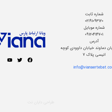
شماره ثابت
02191093120
شماره موبایل
09120414701
آدرس
بان دماوند خیابان داوودی کوچه
انیسی پلاک 7
info@vianaertebat.c
طراحی
دایان نت