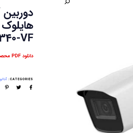
340-VF
دانلود PDF محصول ⇓
CATEGORIES:
آنالوگ (