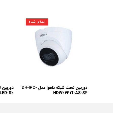
تمام شده
دوربین تحت شبکه داهوا مدل DH-IPC-
LED-S2
HDW2431T-AS-S2