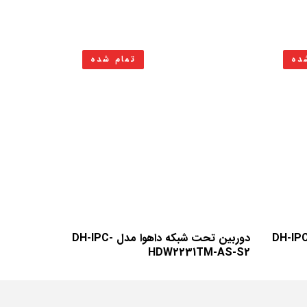
ده
تمام شده
ن تحت شبکه داهوا مدل DH-IPC-
دوربین تحت شبکه داهوا مدل DH-IPC-
HDW2231TM-AS-S2