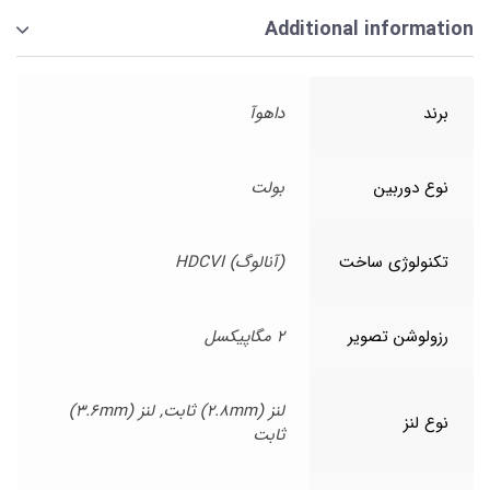
Additional information
برند
داهوآ
نوع دوربین
بولت
تکنولوژی ساخت
(آنالوگ) HDCVI
رزولوشن تصویر
2 مگاپیکسل
لنز (2.8mm) ثابت, لنز (3.6mm)
نوع لنز
ثابت