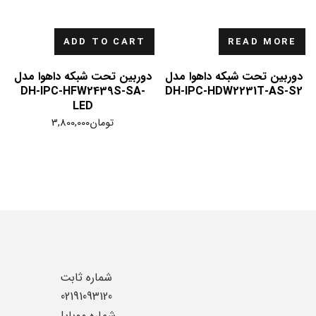
ADD TO CART
READ MORE
دوربین تحت شبکه داهوا مدل
دوربین تحت شبکه داهوا مدل
DH-IPC-HFW2439S-SA-
DH-IPC-HDW2231T-AS-S2
LED
تومان
3,800,000
شماره ثابت
02191093120
شماره موبایل