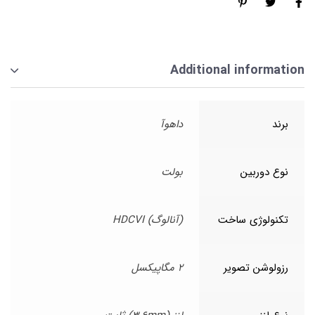
Additional information
برند
داهوآ
نوع دوربین
بولت
تکنولوژی ساخت
(آنالوگ) HDCVI
رزولوشن تصویر
2 مگاپیکسل