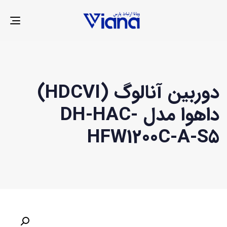
LE
ION
دوربین آنالوگ (HDCVI)
داهوا مدل DH-HAC-
HFW1200C-A-S5