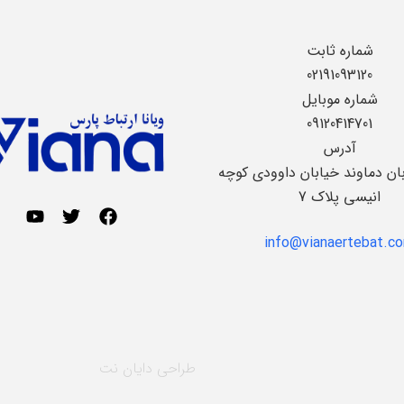
شماره ثابت
02191093120
شماره موبایل
09120414701
آدرس
بان دماوند خیابان داوودی کوچه
انیسی پلاک 7
info@vianaertebat.c
طراحی
دایان نت