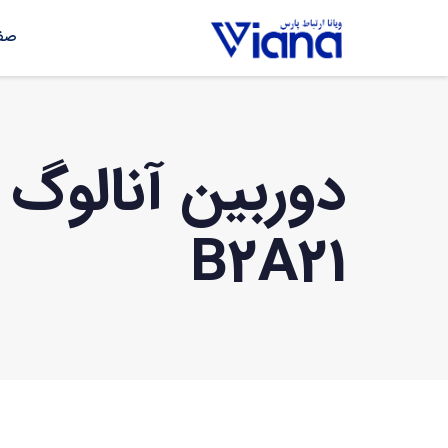
صفح
B2A21