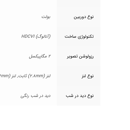
نوع دوربین
بولت
تکنولوژی ساخت
(آنالوگ) HDCVI
رزولوشن تصویر
2 مگاپیکسل
نوع لنز
لنز (2.8mm) ثابت, لنز (3.6mm) ثابت
نوع دید در شب
دید در شب رنگی