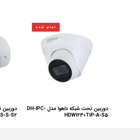
تمام شده
دوربین تحت شبکه داهوا مدل DH-IPC-
S-S-S2
HDW1230T1P-A-S5