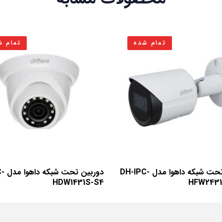
تمام شده
تمام ش
دوربین تحت شبکه داهوا مدل DH-IPC-
دوربی
HDW1431S-S4
HFW2431