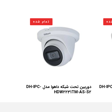
ده
تمام شده
ن تحت شبکه داهوا مدل DH-IPC-
دوربین تحت شبکه داهوا مدل DH-IPC-
HDW2231TM-AS-S2