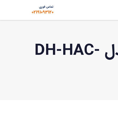
تماس فوری
02191093120
دوربین آنالوگ (HDCVI) داهوا مدل DH-HAC-