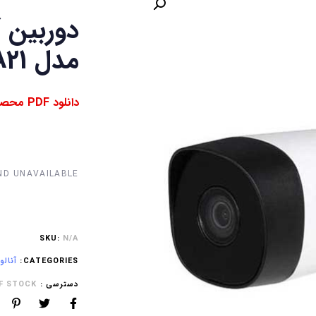
مدل DH-HAC-B2A21
دانلود PDF محصول⇓
D UNAVAILABLE.
SKU:
N/A
CATEGORIES:
آنالوگ (
دسترسی :
F STOCK