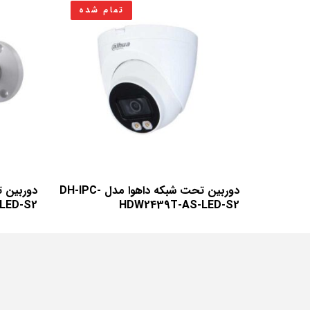
تمام شده
دوربین تحت شبکه داهوا مدل DH-IPC-
LED-S2
HDW2439T-AS-LED-S2