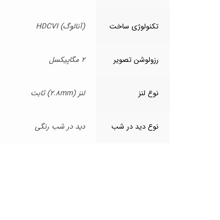
تکنولوژی ساخت
(آنالوگ) HDCVI
رزولوشن تصویر
2 مگاپیکسل
نوع لنز
لنز (2.8mm) ثابت
نوع دید در شب
دید در شب رنگی