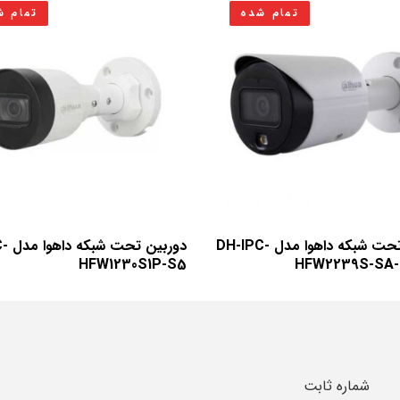
تمام شده
تمام ش
دوربین تحت شبکه داهوا مدل DH-IPC-
دوربی
HFW1230S1P-S5
HFW2239S-SA-
شماره ثابت