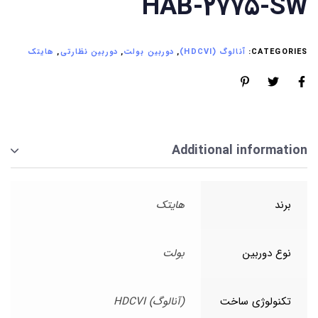
HAB-2775-SW
CATEGORIES:
آنالوگ (HDCVI)
,
دوربین بولت
,
دوربین نظارتی
,
هایتک
Additional information
برند
هایتک
نوع دوربین
بولت
تکنولوژی ساخت
(آنالوگ) HDCVI