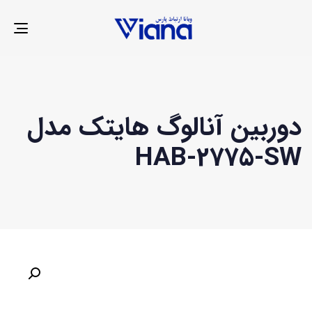
LE
ION
دوربین آنالوگ هایتک مدل
HAB-2775-SW