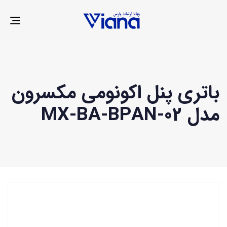
LE
ION
باتری پنل اکونومی مکسرون
مدل MX-BA-BPAN-02