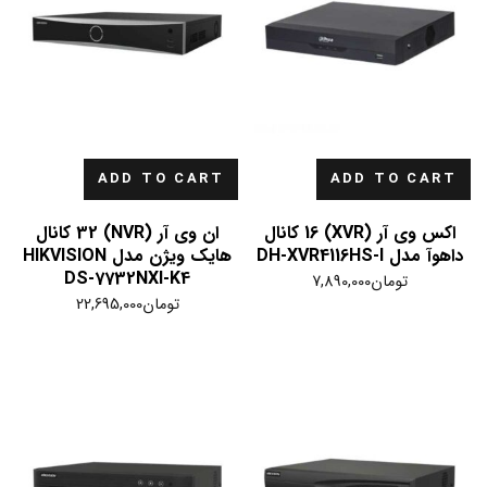
ADD TO CART
ADD TO CART
اکس وی آر (XVR) 16 کانال
ان وی آر (NVR) 32 کانال
داهوآ مدل DH-XVR4116HS-I
هایک ویژن مدل HIKVISION
DS-7732NXI-K4
تومان
7,890,000
تومان
22,695,000