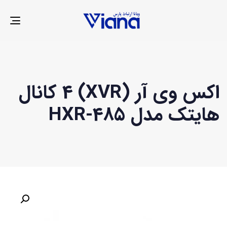
LE
ION
اکس وی آر (XVR) 4 کانال
هایتک مدل HXR-485