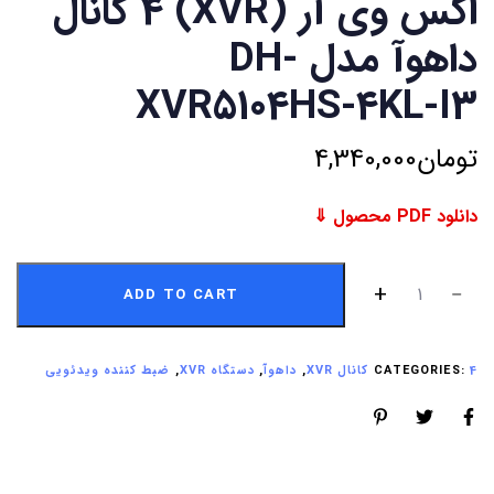
اکس وی آر (XVR) 4 کانال
داهوآ مدل DH-
XVR5104HS-4KL-I3
تومان
4,340,000
دانلود PDF محصول ⇓
ADD TO CART
4 کانال XVR
CATEGORIES:
,
داهوآ
,
دستگاه XVR
,
ضبط کننده ویدئویی