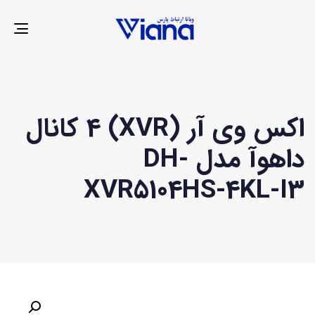
LE
ION
اکس وی آر (XVR) 4 کانال
داهوآ مدل DH-
XVR5104HS-4KL-I3