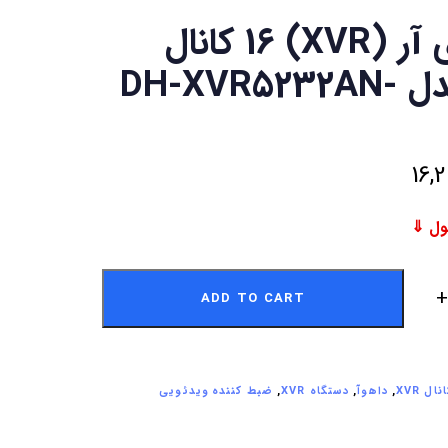
اکس وی آر (XVR) 16 کانال
داهوآ مدل DH-XVR5232AN-
16,
ADD TO CART
,
داهوآ
,
دستگاه XVR
,
ضبط کننده ویدئویی