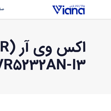
صفح
VR5232AN-I3