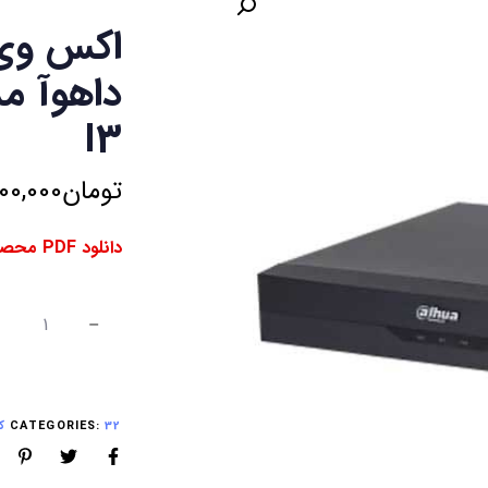
I3
تومان
200,000
دانلود PDF محصول ⇓
32 کانال XVR
CATEGORIES: