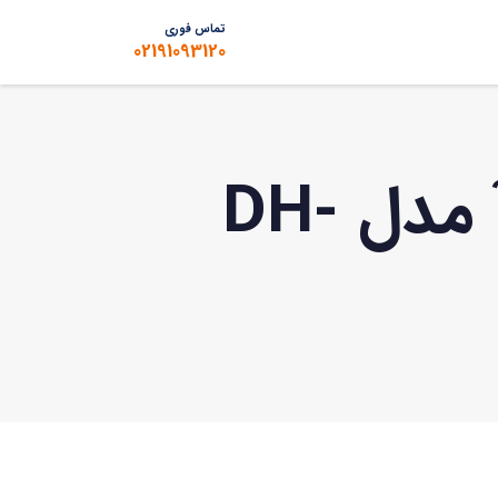
تماس فوری
02191093120
اکس وی آر (XVR) 16 کانال داهوآ مدل DH-