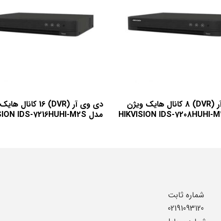
دی وی آر (DVR) 8 کانال هایک ویژن
دی وی آر (DVR) 16 کانال
مدل HIKVISION IDS-7216HUHI-M2S
شماره ثابت
02191093120