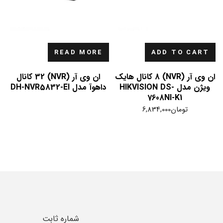
READ MORE
ADD TO CART
ان وی آر (NVR) 8 کانال هایک
ان وی آر (NVR) 32 کانال
ویژن مدل HIKVISION DS-
داهوآ مدل DH-NVR5832-EI
7608NI-K1
تومان
6,834,000
شماره ثابت