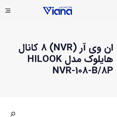
LE
ION
ان وی آر (NVR) 8 کانال
هایلوک مدل HILOOK
NVR-108-B/8P