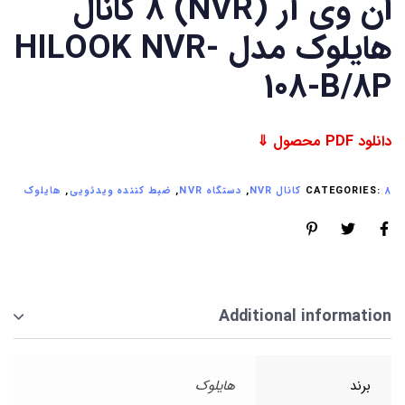
ان وی آر (NVR) 8 کانال
هایلوک مدل HILOOK NVR-
108-B/8P
دانلود PDF محصول ⇓
8 کانال NVR
CATEGORIES:
,
دستگاه NVR
,
ضبط کننده ویدئویی
,
هایلوک
Additional information
برند
هایلوک