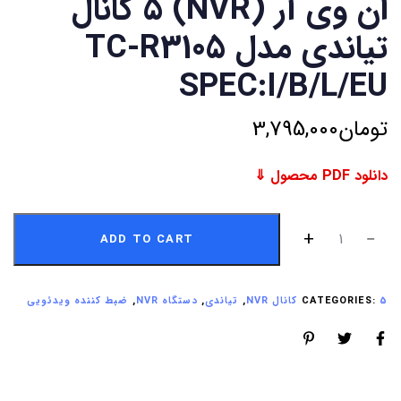
ان وی آر (NVR) 5 کانال
تیاندی مدل TC-R3105
SPEC:I/B/L/EU
تومان
3,795,000
دانلود PDF محصول ⇓
ADD TO CART
5 کانال NVR
CATEGORIES:
,
تیاندی
,
دستگاه NVR
,
ضبط کننده ویدئویی