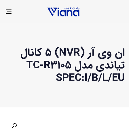
LE
ION
ان وی آر (NVR) 5 کانال
تیاندی مدل TC-R3105
SPEC:I/B/L/EU