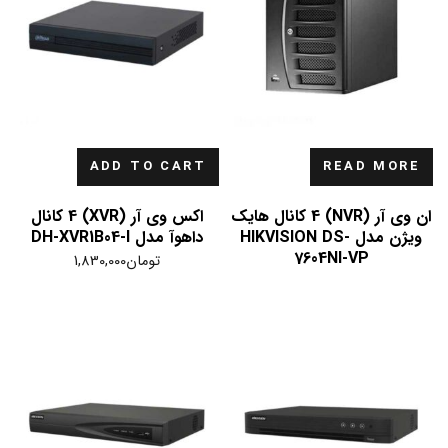
ADD TO CART
READ MORE
ان وی آر (NVR) 4 کانال هایک
اکس وی آر (XVR) 4 کانال
ویژن مدل HIKVISION DS-
داهوآ مدل DH-XVR1B04-I
7604NI-VP
تومان
1,830,000