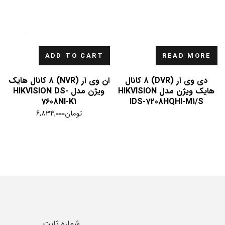
ADD TO CART
READ MORE
دی وی آر (DVR) 8 کانال
ان وی آر (NVR) 8 کانال هایک
هایک ویژن مدل HIKVISION
ویژن مدل HIKVISION DS-
7608NI-K1
IDS-7208HQHI-M1/S
تومان
6,834,000
شماره ثابت