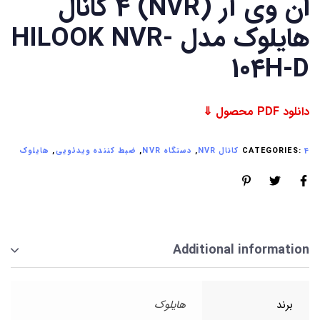
ان وی آر (NVR) 4 کانال
هایلوک مدل HILOOK NVR-
104H-D
دانلود PDF محصول ⇓
4 کانال NVR
CATEGORIES:
,
دستگاه NVR
,
ضبط کننده ویدئویی
,
هایلوک
Additional information
برند
هایلوک