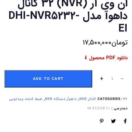
ان وی آر (NVR) 32 کانال
داهوآ مدل DHI-NVR5232-
EI
تومان
17,500,000
دانلود PDF محصول ⇓
ADD TO CART
32 کانال NVR
CATEGORIES:
,
داهوآ
,
دستگاه NVR
,
ضبط کننده ویدئویی
دسترسی :
20 IN STOCK