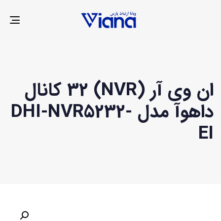
LE
ION
ان وی آر (NVR) 32 کانال
داهوآ مدل DHI-NVR5232-
EI