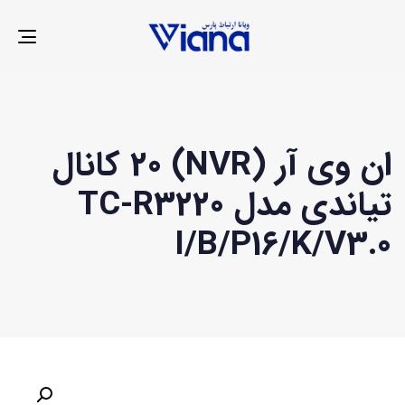
LE
ION
ان وی آر (NVR) 20 کانال
تیاندی مدل TC-R3220
I/B/P16/K/V3.0