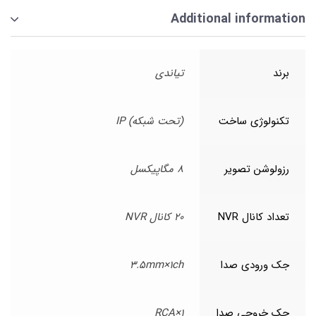
Additional information
برند
تیاندی
تکنولوژی ساخت
(تحت شبکه) IP
رزولوشن تصویر
8 مگاپیکسل
تعداد کانال NVR
20 کانال NVR
جک ورودی صدا
3.5mm×1ch
جک خروجی صدا
1×RCA