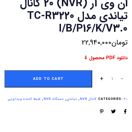
ان وی آر (NVR) 20 کانال
تیاندی مدل TC-R3220
I/B/P16/K/V3.0
تومان
22,940,000
دانلود PDF محصول ⇓
ADD TO CART
20 کانال NVR
CATEGORIES:
,
تیاندی
,
دستگاه NVR
,
ضبط کننده ویدئویی