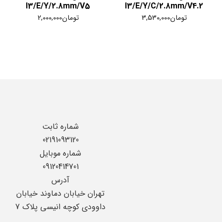
I3/E/Y/2.8mm/V5
I3/E/Y/C/2.8mm/V4.2
تومان
3,530,000
تومان
2,000,000
شماره ثابت
02191093120
شماره موبایل
09120414701
آدرس
تهران خیابان دماوند خیابان
داوودی کوچه انیسی پلاک 7