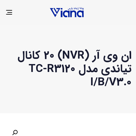
LE
ION
ان وی آر (NVR) 20 کانال
تیاندی مدل TC-R3120
I/B/V3.0