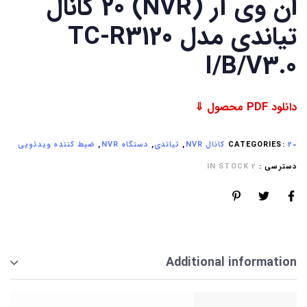
ان وی آر (NVR) 20 کانال
تیاندی مدل TC-R3120
I/B/V3.0
دانلود PDF محصول ⇓
20 کانال NVR
CATEGORIES:
,
تیاندی
,
دستگاه NVR
,
ضبط کننده ویدئویی
دسترسی :
2 IN STOCK
Additional information