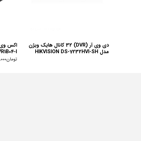
دی وی آر (DVR) 32 کانال هایک ویژن
مدل HIKVISION DS-7232HVI-SH
R1B04-I
تومان
,000