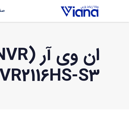
صفح
VR2116HS-S3