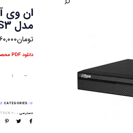
مدل DHI-NVR2116HS-S3
تومان
60,000
دانلود PDF محصول ⇓
16 کانال NVR
CATEGORIES:
دسترسی :
20 IN STOCK