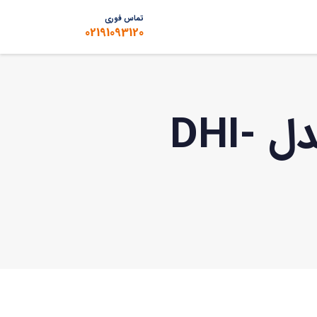
تماس فوری
02191093120
ان وی آر (NVR) 16 کانال داهوآ مدل DHI-