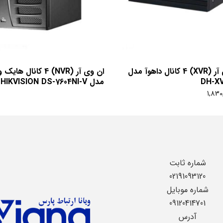
اکس وی آر (XVR) 4 کانال داهوآ مدل
ان وی آر (NVR) 4 کانال ها
DH-XV
مدل HIKVISION DS-7604NI-V
1,830
شماره ثابت
02191093120
شماره موبایل
09120414701
آدرس