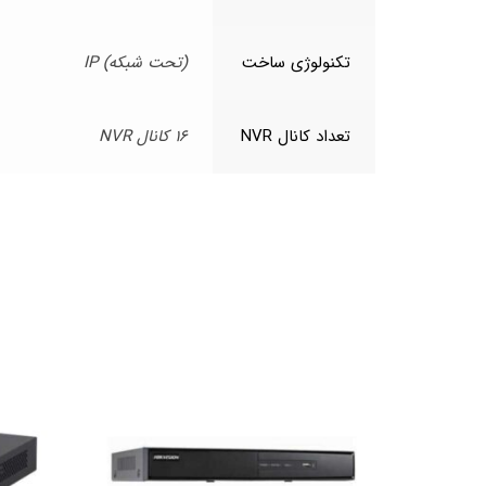
تکنولوژی ساخت
(تحت شبکه) IP
تعداد کانال NVR
16 کانال NVR