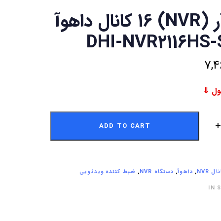
ان وی آر (NVR) 16 کانال داهوآ
7,4
ADD TO CART
,
داهوآ
,
دستگاه NVR
,
ضبط کننده ویدئویی