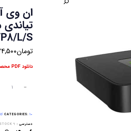
/P8/L/S
تومان
74,500
دانلود PDF محصول ⇓
10 کانال NVR
CATEGORIES:
دسترسی :
9 IN STOCK