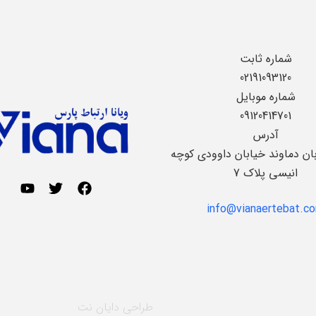
شماره ثابت
02191093120
شماره موبایل
09120414701
آدرس
بان دماوند خیابان داوودی کوچه
انیسی پلاک 7
info@vianaertebat.c
طراحی
دایان نت