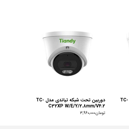
دوربین تحت شبکه تیاندی مدل TC-
دوربین تحت شبکه تیاندی مدل TC-
C32XP W/E/Y/2.8mm/V4.2
تومان
3,960,000