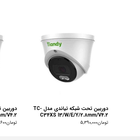
دوربین تحت شبکه تیاندی مدل TC-
mm/V4.2
C34XS I3/W/E/Y/2.8mm/V4.2
تومان
5,390,000
تومان
,600