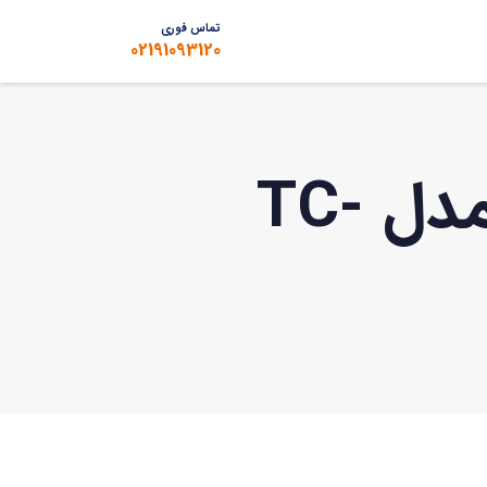
تماس فوری
02191093120
ان وی آر (NVR) 10 کانال تیاندی مدل TC-