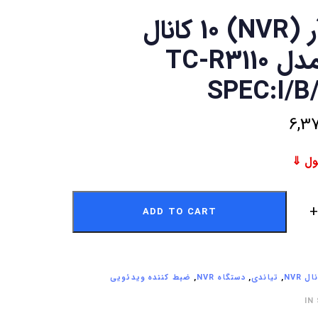
ان وی آر (NVR) 10 کانال
تیاندی مدل TC-R3110
SPEC:I/B
6,3
ADD TO CART
,
تیاندی
,
دستگاه NVR
,
ضبط کننده ویدئویی