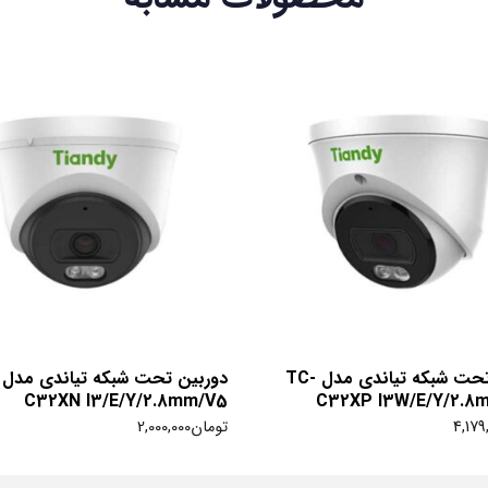
دوربین تحت شبکه تیاندی مدل TC-
C32XN I3/E/Y/2.8mm/V5
C32XP I3W/E/Y/2.8
4,179
تومان
2,000,000