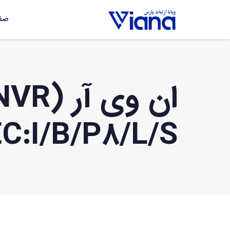
صفح
C:I/B/P8/L/S