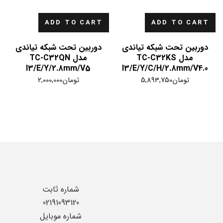
ADD TO CART
ADD TO CART
دوربین تحت شبکه تیاندی
دوربین تحت شبکه تیاندی
مدل TC-C32KS
مدل TC-C32QN
I3/E/Y/2.8mm/V5
I3/E/Y/C/H/2.8mm/V4.0
تومان
5,893,750
تومان
2,000,000
شماره ثابت
02191093120
شماره موبایل