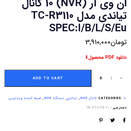
ان وی آر (NVR) 10 کانال
تیاندی مدل TC-R3110
SPEC:I/B/L/S/Eu
تومان
3,910,000
دانلود PDF محصول⇓
ADD TO CART
10 کانال NVR
CATEGORIES:
,
تیاندی
,
دستگاه NVR
,
ضبط کننده ویدئویی
دسترسی :
20 IN STOCK