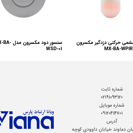
شمی حرکتی دزدگیر مکسرون
سنسور دود مکسرون م
WSD-01
شماره ثابت
02191093120
شماره موبایل
09120414701
آدرس
بان دماوند خیابان داوودی کوچه