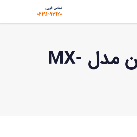
تماس فوری
02191093120
افزایش دهنده زون سیمی مکسرون مدل MX-