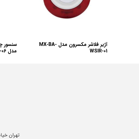
آژیر فلاشر مکسرون مدل MX-BA-
سنسور چ
WSIR-01
مدل MX-BA-WPIR-06
تهران خیا