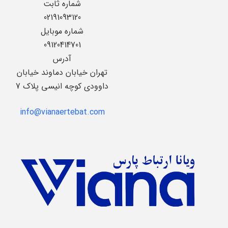
شماره ثابت
02191093120
شماره موبایل
09120414701
آدرس
تهران خیابان دماوند خیابان
داوودی کوچه انیسی پلاک 7
info@vianaertebat.com