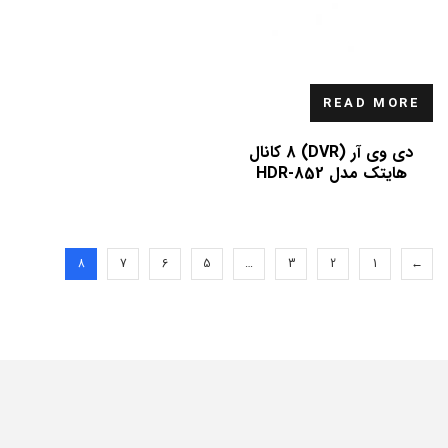
READ MORE
دی وی آر (DVR) 8 کانال
هایتک مدل HDR-852
8
7
6
5
…
3
2
1
←