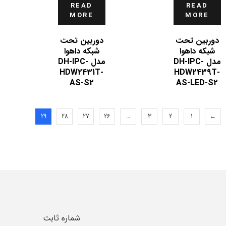
READ
READ
MORE
MORE
دوربین تحت
دوربین تحت
شبکه داهوا
شبکه داهوا
مدل DH-IPC-
مدل DH-IPC-
HDW2431T-
HDW2439T-
AS-S2
AS-LED-S2
29
28
27
26
…
3
2
1
←
شماره ثابت