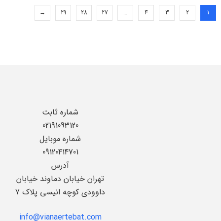
→
29
28
27
…
4
3
2
1
شماره ثابت
02191093120
شماره موبایل
09120414701
آدرس
تهران خیابان دماوند خیابان
داوودی کوچه انیسی پلاک 7
info@vianaertebat.com