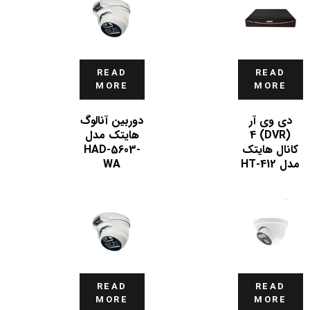
READ
READ
MORE
MORE
دی وی آر
دوربین آنالوگ
(DVR) 4
هایتک مدل
کانال هایتک
HAD-5603-
مدل HT-412
WA
READ
READ
MORE
MORE