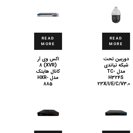
READ
READ
MORE
MORE
دوربین تحت
اکس وی آر
شبکه تیاندی
(XVR) 8
مدل TC-
کانال هایتک
H324S
مدل HXR-
885
23X/I/E/C/V3.0