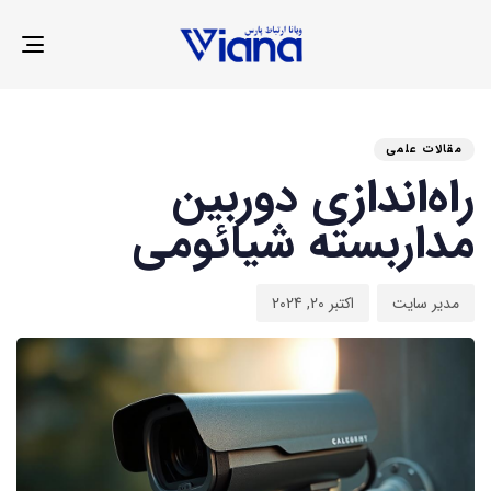
LE
ION
منت
منت
نوی
شد
شد
مقالات علمی
در:
در:
راه‌اندازی دوربین
مداربسته شیائومی
مدیر سایت
اکتبر 20, 2024