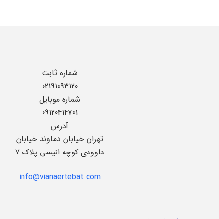
شماره ثابت
02191093120
شماره موبایل
09120414701
آدرس
تهران خیابان دماوند خیابان
داوودی کوچه انیسی پلاک 7
info@vianaertebat.com