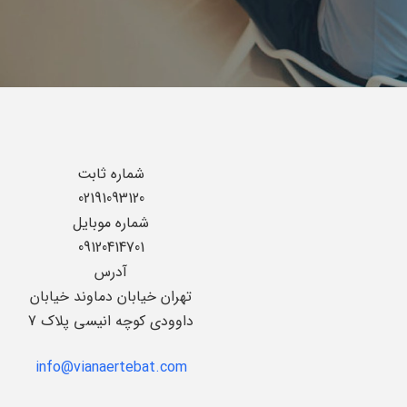
شماره ثابت
02191093120
شماره موبایل
09120414701
آدرس
تهران خیابان دماوند خیابان
داوودی کوچه انیسی پلاک 7
info@vianaertebat.com