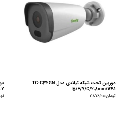
دوربین تحت شبکه تیاندی مدل TC-C32GN
.2
I5/E/Y/C/2.8mm/V4.1
تومان
2,876,200
توم