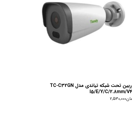
دوربین تحت شبکه تیاندی مدل TC-C32GN
I5/E/Y/C/2.8mm/V4
ان
2,530,000