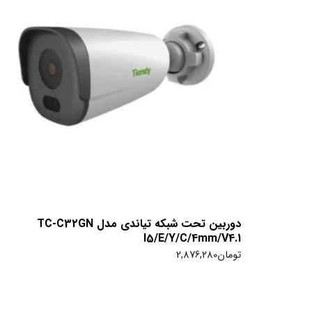
دوربین تحت شبکه تیاندی مدل TC-C32GN
I5/E/Y/C/4mm/V4.1
تومان
2,876,280