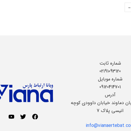
→
شماره ثابت
02191093120
شماره موبایل
09120414701
آدرس
بان دماوند خیابان داوودی کوچه
انیسی پلاک 7
info@vianaertebat.c