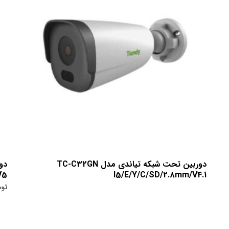
دوربین تحت شبکه تیاندی مدل TC-C32GN
V5
I5/E/Y/C/SD/2.8mm/V4.1
توم