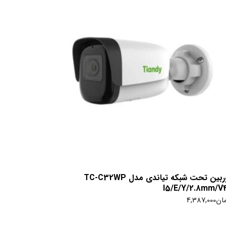
دوربین تحت شبکه تیاندی مدل TC-C32WP
I5/E/Y/2.8mm/V4
ان
4,387,000