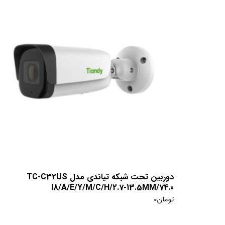
دوربین تحت شبکه تیاندی مدل TC-C32US
I8/A/E/Y/M/C/H/2.7-13.5MM/74.0
تومان
0