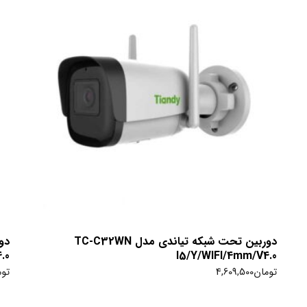
دوربین تحت شبکه تیاندی مدل TC-C32WN
.0
I5/Y/WIFI/4mm/V4.0
تومان
4,609,500
توم