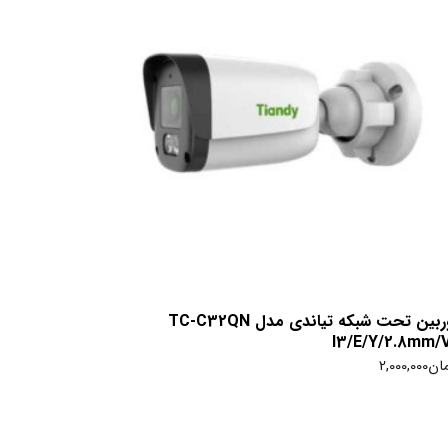
دوربین تحت شبکه تیاندی مدل TC-C32QN
I3/E/Y/2.8mm/
ان
2,000,000