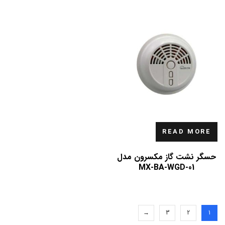
READ MORE
حسگر نشت گاز مکسرون مدل
MX-BA-WGD-01
→
3
2
1