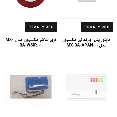
READ MORE
READ MORE
آداپتور پنل آپارتمانی مکسرون
آژیر فلاشر مکسرون مدل MX-
مدل MX-BA-APAN-01
BA-WSIR-01