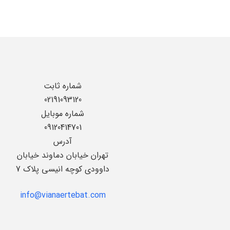
شماره ثابت
02191093120
شماره موبایل
09120414701
آدرس
تهران خیابان دماوند خیابان
داوودی کوچه انیسی پلاک 7
info@vianaertebat.com