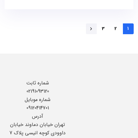
3
2
1
شماره ثابت
02191093120
شماره موبایل
09120414701
آدرس
تهران خیابان دماوند خیابان
داوودی کوچه انیسی پلاک 7